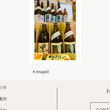
投稿ナビゲーション
image0
らせ
案内
CONT