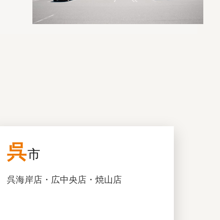
呉
市
呉海岸店・広中央店・焼山店