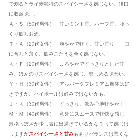
で割るとライ麦独特のスパイシーさを感じない。後口
に収斂味。。
Ａ・Ｓ（50代男性） 甘いミント香、ハーブ香、ゆっ
くり飲むお酒。
Ｔ・Ａ（20代女性） 爽やかで軽く、甘い香り。 口
に含むと薄く、飲みごたえを全く感じない。
Ｋ・Ｆ（20代男性） まろやかですっきりとした甘
み。ほんのりスパイシーさを感じ、楽しめる味わい。
Ｙ・Ｈ（30代女性） アルバータプレミアム自体は好
きですが、ハイボールは好みではないかも。
Ｊ・Ｋ（30代男性） すっきり、飲み心地軽やか！
Ｍ・Ｍ（40代男性） 意外にスムースで軽快な感じ。
穀物っぽさが少し表に出過ぎているかな？って感じは
しますが
スパイシーさと甘み
もありバランスは悪くな