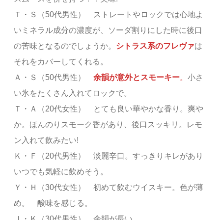
Ｔ・Ｓ（50代男性） ストレートやロックでは心地よ
いミネラル成分の濃度が、ソーダ割りにした時に後口
の苦味となるのでしょうか。
シトラス系のフレヴァ
は
それをカバーしてくれる。
Ａ・Ｓ（50代男性）
余韻が意外とスモーキー
。
小さ
い氷をたくさん入れてロックで。
Ｔ・Ａ（20代女性） とても良い華やかな香り。爽や
か。ほんのりスモーク香があり、後口スッキリ。レモ
ン入れて飲みたい!
Ｋ・Ｆ（20代男性） 淡麗辛口。すっきりキレがあり
いつでも気軽に飲めそう。
Ｙ・Ｈ（30代女性） 初めて飲むウイスキー。色が薄
め。 酸味を感じる。
Ｊ・Ｋ（30代男性） 余韻が長い。