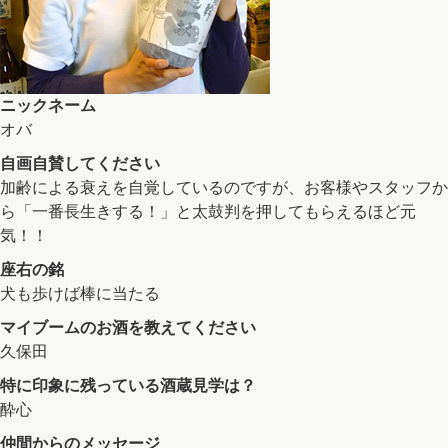
ニックネーム
オバ
自画自賛してください
加齢による衰えを自覚しているのですが、お客様やスタッフか
ら「一番長生きする！」と太鼓判を押してもらえるほど元
気！！
座右の銘
犬も歩けば棒に当たる
マイブームのお酒を教えてください
久保田
特に印象に残っている酒蔵見学は？
酔心
仲間からのメッセージ