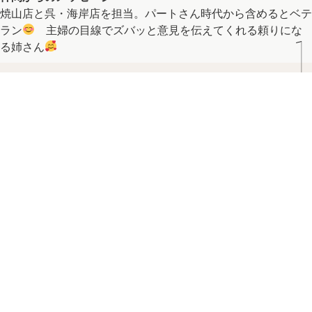
焼山店と呉・海岸店を担当。パートさん時代から含めるとベテ
ラン
主婦の目線でズバッと意見を伝えてくれる頼りにな
る姉さん
T0P
トップ
店舗案内
スタッフ紹介
お知らせ
会社案内
採用情報