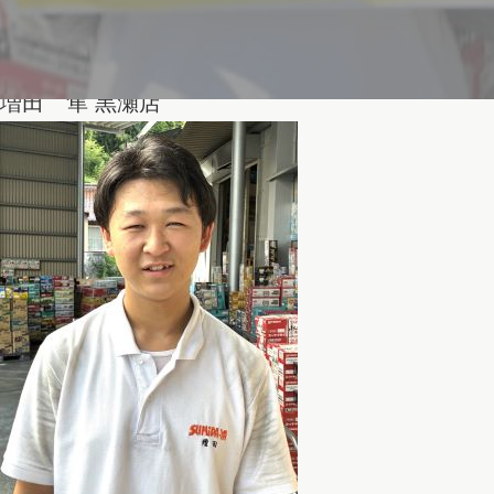
増田 隼
黒瀬店