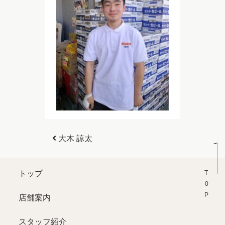
投稿ナビゲーション
大木 諒太
T0P
トップ
店舗案内
スタッフ紹介