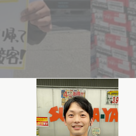
藤田 圭吾
黒瀬店