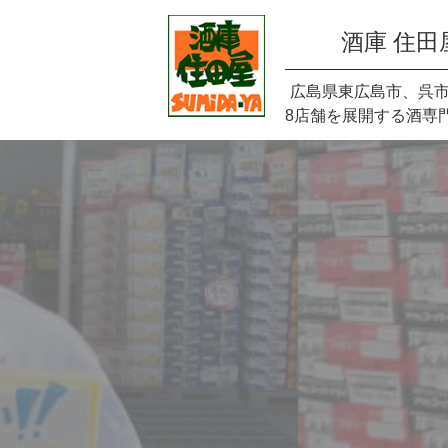
酒庫 住田
広島県東広島市、呉
8店舗を展開する酒専