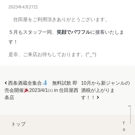
2023年4月27日
住田屋をご利用頂きありがとうございます。
５月もスタッフ一同、
笑顔でパワフル
に接客いたしま
す！
是非、ご来店お待ちしております。(^_^)
投稿ナビゲーション
西条酒蔵全集合
無料試飲 即
10月から新ジャンルの
売会開催
2023/4/1㈯ in 住田屋西
酒税が上がりま
条店
す！！
T0P
トップ