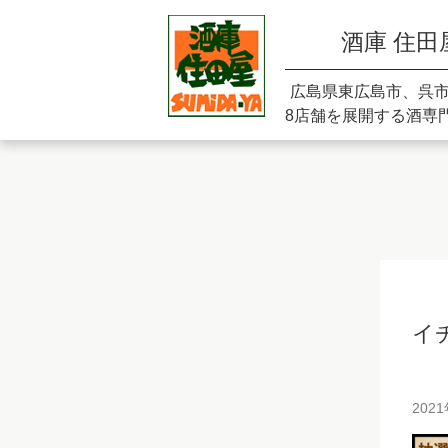
酒庫 住田
広島県東広島市、呉
8店舗を展開する酒専
イ
202