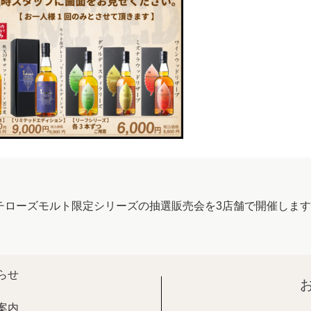
ナビゲーション
チローズモルト限定シリーズの抽選販売会を3店舗で開催しま
らせ
案内